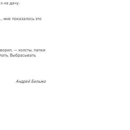
з на дачу.
.. мне показалось это
атворил, — холсты, папки
елать. Выбрасывать
Андрей Бильжо
Moscow, Russia