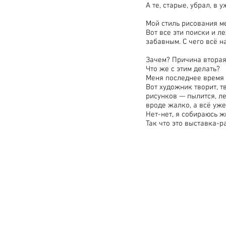
А те, старые, убрал, в
Мой стиль рисования ме
Вот все эти поиски и ле
забавным. С чего всё 
Зачем? Причина вторая
Что же с этим делать?
Меня последнее время 
Вот художник творит, тв
рисунков — пылится, ле
вроде жалко, а всё уже
Нет-нет, я собираюсь ж
Так что это выставка-
© 2026 by Roza Azora Gal