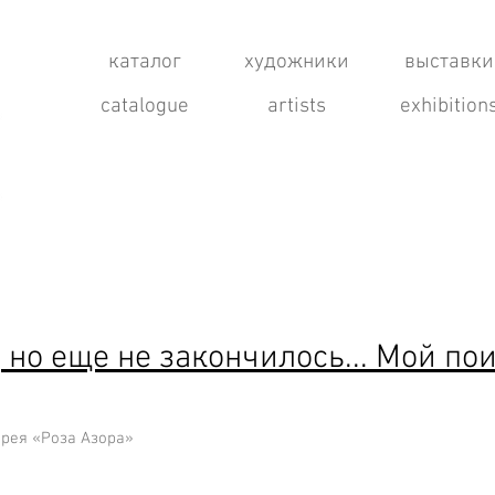
каталог
художники
выставки
catalogue
artists
exhibition
 но еще не закончилось... Мой по
лерея
«Роза Азора»