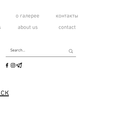
о галерее
контакты
s
about us
contact
иск