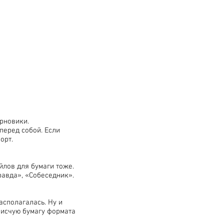
ерновики.
 перед собой. Если
орт.
йлов для бумаги тоже.
равда», «Собеседник».
асполагалась. Ну и
 писчую бумагу формата