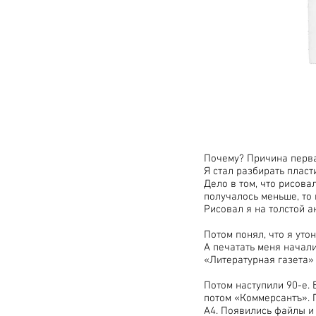
Почему? Причина перва
Я стал разбирать плас
Дело в том, что рисова
получалось меньше, то 
Рисовал я на толстой а
Потом понял, что я уто
А печатать меня начал
«Литературная газета» 
Потом наступили 90-е. 
потом «Коммерсантъ». П
А4. Появились файлы и 