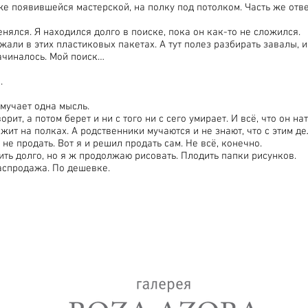
 уже появившейся мастерской, на полку под потолком. Часть же отве
нялся. Я находился долго в поиске, пока он как-то не сложился.
жали в этих пластиковых пакетах. А тут полез разбирать завалы, и.
начиналось. Мой поиск…
.
мучает одна мысль.
орит, а потом берет и ни с того ни с сего умирает. И всё, что он н
жит на полках. А родственники мучаются и не знают, что с этим д
 не продать. Вот я и решил продать сам. Не всё, конечно.
ить долго, но я ж продолжаю рисовать. Плодить папки рисунков.
распродажа. По дешевке.
lery
+7(917)518-85-16
roza.azora@mail.ru