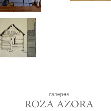
lery
+7(917)518-85-16
roza.azora@mail.ru