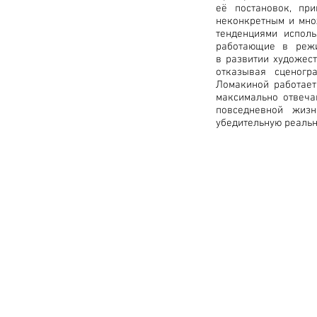
её постановок, при
неконкретным и мно
тенденциями исполь
работающие в режи
в развитии художес
отказывая сценогр
Ломакиной работает
максимально отвеча
повседневной жиз
убедительную реальн
© 2026 by Roza Azora Gal