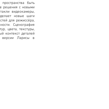
о пространства быть
ые решения с новыми
ктакли видеокамеры,
 делает новые шаги
стей для режиссёра,
ности. Сценография
р, цвета, текстуры,
ый контекст деталей
й версии Ларисы в
Moscow, Russia