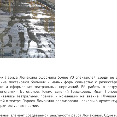
ик Лариса Ломакина оформила более 90 спектаклей, среди её 
ские постановки больших и малых форм совместно с режиссёро
кл и оформление театральных церемоний. Её работы в сотру
онстантин Богомолов, Клим, Евгений Гришковец, Иван Попов
аивались театральных премий и номинаций на звание «Лучшая
той в театре Лариса Ломакина реализовала несколько архитекту
архитектурные премии.
овной элемент создаваемой реальности работ Ломакиной. Один и