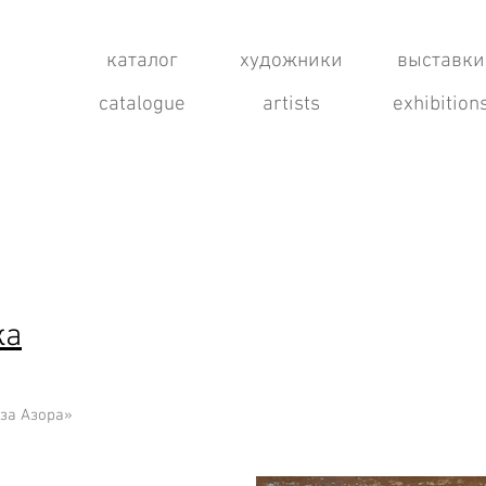
каталог
художники
выставки
catalogue
artists
exhibition
ка
за Азора»