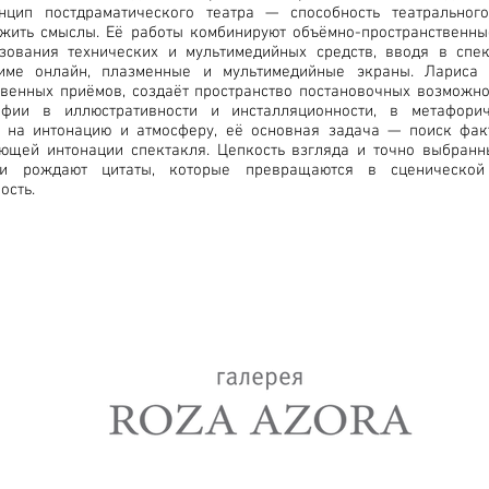
нцип постдраматического театра — способность театральног
жить смыслы. Её работы комбинируют объёмно-пространственн
зования технических и мультимедийных средств, вводя в спе
ме онлайн, плазменные и мультимедийные экраны. Лариса
твенных приёмов, создаёт пространство постановочных возможно
афии в иллюстративности и инсталляционности, в метафорич
 на интонацию и атмосферу, её основная задача — поиск факту
ющей интонации спектакля. Цепкость взгляда и точно выбранн
ни рождают цитаты, которые превращаются в сценическо
ость.
lery
+7(917)518-85-16
roza.azora@mail.ru