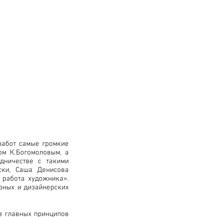
работ самые громкие
м К. Богомоловым, а
дничестве с такими
ски, Саша Денисова
 работа художника».
рных и дизайнерских
з главных принципов