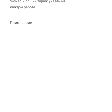
*номер и общий тираж указан на
каждой работе
Примечание
Если вы хотите приобрести искусство,
оставьте ваши контакты в
поле "Обратная связь" в разделе
Корзина, и наш менеджер свяжется с
вами для уточнения деталей заказа.
© 2026 by Roza Azora Gallery
Tел.: +7 (968) 669-80-60 (WhatsApp
available)
roza.azora@mail.ru
E-mail: roza.azora@mail.ru
+7(917)518-85-16
Moscow, Russia