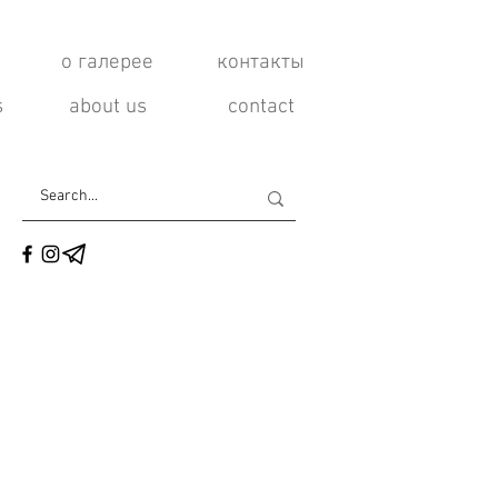
о галерее
контакты
s
about us
contact
я