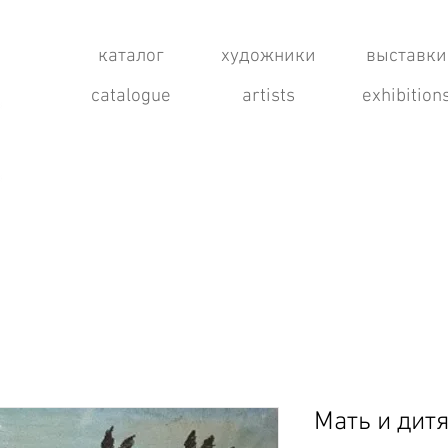
каталог
художники
выставки
catalogue
artists
exhibition
Мать и дит