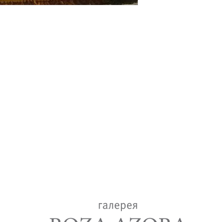
lery
+7(917)518-85-16
roza.azora@mail.ru