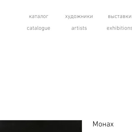
каталог
художники
выставки
catalogue
artists
exhibition
Монах