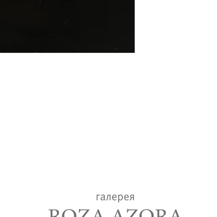
lery
+7(917)518-85-16
roza.azora@mail.ru