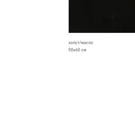
холст/масло
50х60 см
© 2026 by Roza Azora Gal