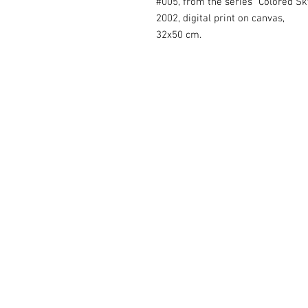
#005, from the series "Colored Sky
2002, digital print on canvas,
32х50 cm.
© 2026 by Roza Azora Gal