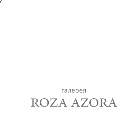
".
lery
+7(917)518-85-16
roza.azora@mail.ru
Art gallery
Contemporary art
Художественная галерея