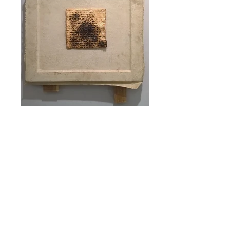
Многие знают Ивана Щукина как
щедрого художника, бескорыстно
раздающего свои картины, но
персональная выставка у него впервые.
Наверное, так вышло потому, что Щукин
как будто воплощает в себе образ
художника, созданный 19 веком: немного
отшельник, немного дикарь, немного
нищий, немного хулиган; иногда слишком
наивный, иногда слишком категоричный.
К своим работам он относится с
завидным пренебрежением, к своей