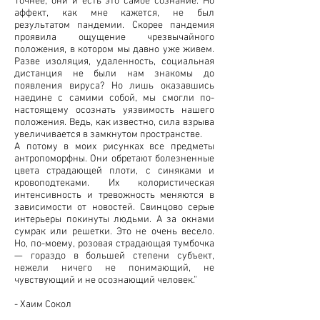
Точнее, они и есть это самое сознание. Но
аффект, как мне кажется, не был
результатом пандемии. Скорее пандемия
проявила ощущение чрезвычайного
положения, в котором мы давно уже живем.
Разве изоляция, удаленность, социальная
дистанция не были нам знакомы до
появления вируса? Но лишь оказавшись
наедине с самими собой, мы смогли по-
настоящему осознать уязвимость нашего
положения. Ведь, как известно, сила взрыва
увеличивается в замкнутом пространстве.
А потому в моих рисунках все предметы
антропоморфны. Они обретают болезненные
цвета страдающей плоти, с синяками и
кровоподтеками. Их колористическая
интенсивность и тревожность меняются в
зависимости от новостей. Свинцово серые
интерьеры покинуты людьми. А за окнами
сумрак или решетки. Это не очень весело.
Но, по-моему, розовая страдающая тумбочка
— гораздо в большей степени субъект,
нежели ничего не понимающий, не
чувствующий и не осознающий человек.”
- Хаим Сокол