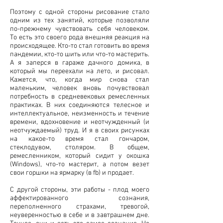
Поэтому с одной стороны рисование стало
одним из тех занятий, которые позволяли
по-прежнему чувствовать себя человеком.
То есть это своего рода внешняя реакция на
происходящее. Кто-то стал готовить во время
пандемии, кто-то шить или что-то мастерить.
А я заперся в гараже дачного домика, в
который мы переехали на лето, и рисовал.
Кажется, что, когда мир снова стал
маленьким, человек вновь почувствовал
потребность в средневековых ремесленных
практиках. В них соединяются телесное и
интеллектуальное, неизменность и течение
времени, вдохновение и неотчужденный (и
неотчуждаемый) труд. И я в своих рисунках
на какое-то время стал гончаром,
стеклодувом, столяром. В общем,
ремесленником, который сидит у окошка
(Windows), что-то мастерит, а потом везет
свои горшки на ярмарку (в fb) и продает.
С другой стороны, эти работы - плод моего
аффектированного сознания,
переполненного страхами, тревогой,
неуверенностью в себе и в завтрашнем дне.