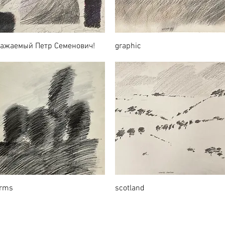
важаемый Петр Семенович!
graphic
orms
scotland