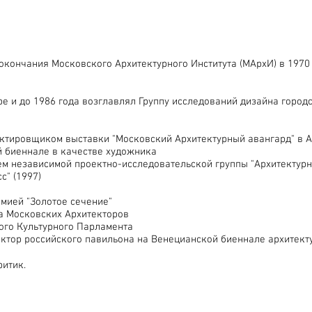
 окончания Московского Архитектурного Института (МАрхИ) в 1970
ре и до 1986 года возглавлял Группу исследований дизайна город
ектировщиком выставки "Московский Архитектурный авангард" в А
й биеннале в качестве художника
ем независимой проектно-исследовательской группы "Архитектурна
с" (1997)
мией "Золотое сечение"
а Московских Архитекторов
ого Культурного Парламента
ктор российского павильона на Венецианской биеннале архитект
ритик.