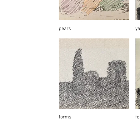
pears
у
forms
f