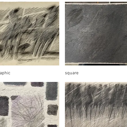
aphic
square