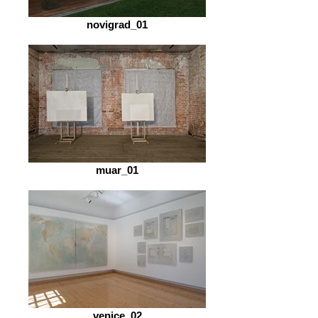
novigrad_01
muar_01
venice_02