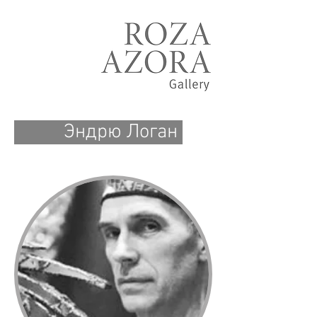
Эндрю Логан